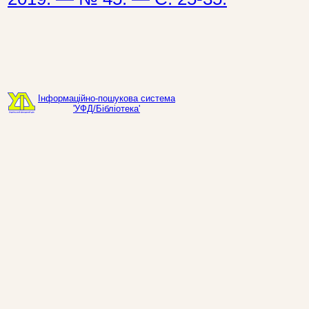
Інформаційно-пошукова система
'УФД/Бібліотека'