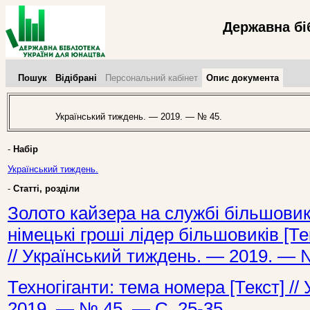
Державна бі
Пошук
Відібрані
Персональний кабінет
Опис документа
Український тиждень. — 2019. — № 45.
-
Набір
Український тиждень.
-
Статті, розділи
Золото кайзера на службі більшовик
німецькі гроші лідер більшовиків [Те
// Український тиждень. — 2019. — 
Техногіганти: тема номера [Текст] /
2019. — № 45. — С. 25-35.