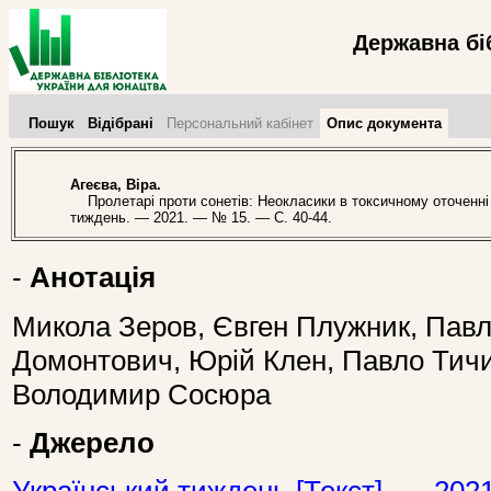
Державна бі
Пошук
Відібрані
Персональний кабінет
Опис документа
Агеєва, Віра.
Пролетарі проти сонетів: Неокласики в токсичному оточенні су
тиждень. — 2021. — № 15. — С. 40-44.
-
Анотація
Микола Зеров, Євген Плужник, Павло
Домонтович, Юрій Клен, Павло Тич
Володимир Сосюра
-
Джерело