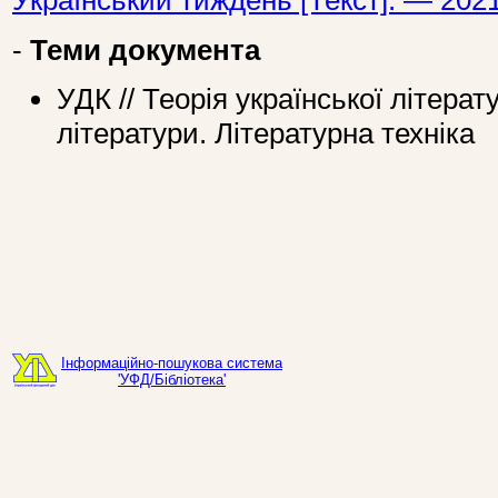
Український тиждень [Текст]. — 202
-
Теми документа
УДК // Теорія української літерат
літератури. Літературна техніка
Інформаційно-пошукова система
'УФД/Бібліотека'