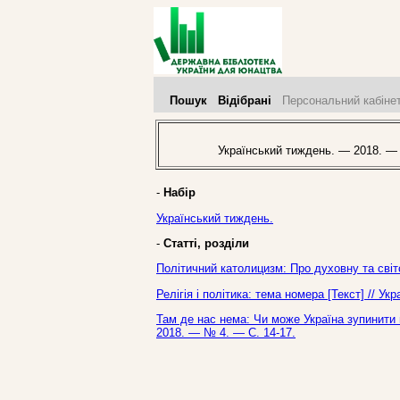
Пошук
Відібрані
Персональний кабіне
Український тиждень. — 2018. —
-
Набір
Український тиждень.
-
Статті, розділи
Політичний католицизм: Про духовну та світ
Релігія і політика: тема номера [Текст] // У
Там де нас нема: Чи може Україна зупинити 
2018. — № 4. — С. 14-17.