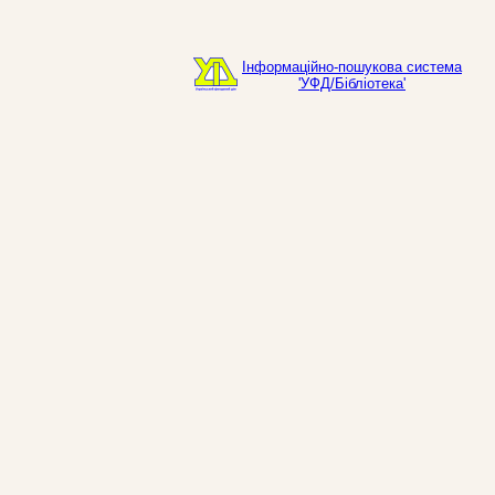
Інформаційно-пошукова система
'УФД/Бібліотека'