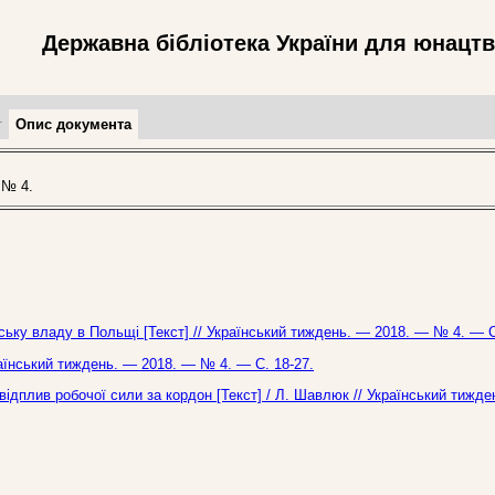
Державна бібліотека України для юнацт
т
Опис документа
 № 4.
ську владу в Польщі [Текст] // Український тиждень. — 2018. — № 4. — С
країнський тиждень. — 2018. — № 4. — С. 18-27.
відплив робочої сили за кордон [Текст] / Л. Шавлюк // Український тижд