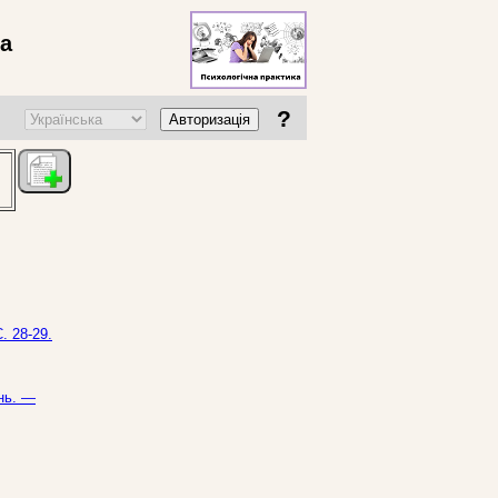
ва
?
Авторизація
. 28-29.
ень. —