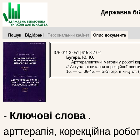
Державна бі
Пошук
Відібрані
Персональний кабінет
Опис документа
376.011.3-051:[615.8:7.02
Бугера, Ю. Ю.
Арттерапевтичні методи у роботі кор
// Актуальні питання корекційної освіти
16. — С. 36-46. — Бібліогр. в кінці ст. (
-
Ключові слова
.
арттерапія, корекційна робо