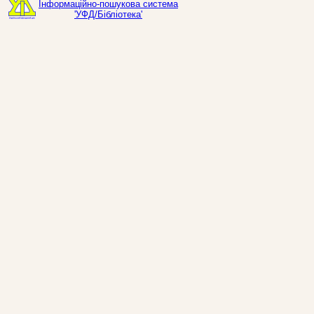
Інформаційно-пошукова система
'УФД/Бібліотека'