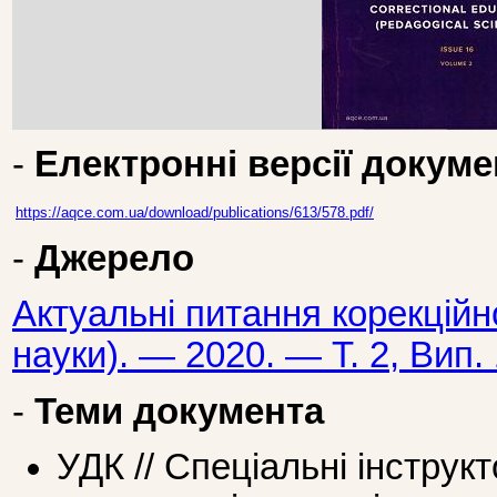
-
Електронні версії докуме
https://aqce.com.ua/download/publications/613/578.pdf/
-
Джерело
Актуальні питання корекційно
науки). — 2020. — Т. 2, Вип. 
-
Теми документа
УДК // Спеціальні інструк