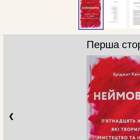
Перша стор
❮