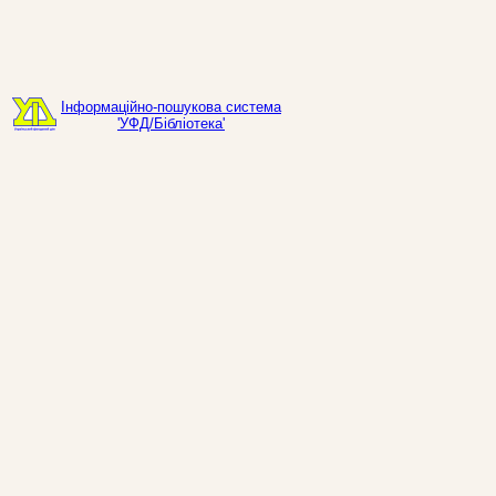
Інформаційно-пошукова система
'УФД/Бібліотека'