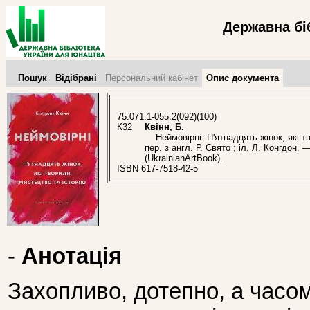
Державна бі
Пошук
Відібрані
Персональний кабінет
Опис документа
75.071.1-055.2(092)(100)
К32
Квінн, Б.
Неймовірні: П'ятнадцять жінок, які тво
пер. з англ. Р. Свято ; іл. Л. Конгдон.
(UkrainianArtBook).
ISBN 617-7518-42-5
-
Анотація
Захопливо, дотепно, а часом 