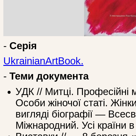
-
Серія
UkrainianArtBook.
-
Теми документа
УДК // Митці. Професійні 
Особи жіночої статі. Жін
вигляді біографії — Всесві
Міжнародний. Усі країни в