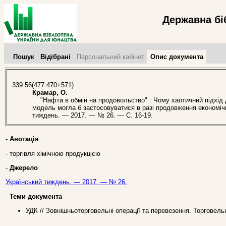
Державна бі
Пошук
Відібрані
Персональний кабінет
Опис документа
339.56(477:470+571)
Крамар, О.
"Нафта в обмін на продовольство" : Чому хаотичний підхід до
модель могла б застосовуватися в разі продовження економічної
тиждень. — 2017. — № 26. — С. 16-19.
-
Анотація
- торгівля хімічною продукцією
-
Джерело
Український тиждень. — 2017. — № 26.
-
Теми документа
УДК // Зовнішньоторговельні операції та перевезення. Торговельн