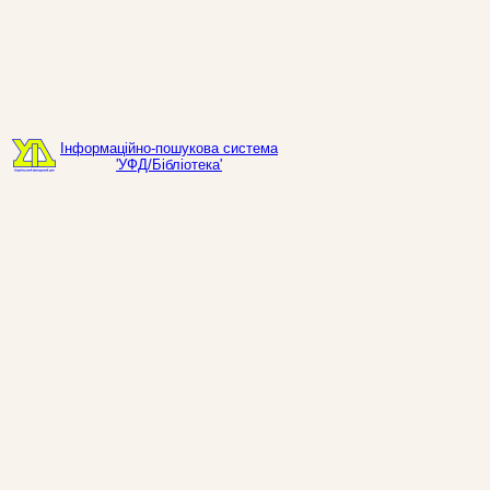
Інформаційно-пошукова система
'УФД/Бібліотека'