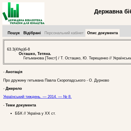
Державна бі
Пошук
Відібрані
Персональний кабінет
Опис документа
63.3(4Укр)6-8
Осташко, Тетяна.
Гетьманова [Текст] / Т. Осташко, Ю. Терещенко // Українськ
-
Анотація
Про дружину гетьмана Павла Скоропадського - О. Дурново
-
Джерело
Український тиждень. — 2014. — № 8.
-
Теми документа
ББК // Україна у ХХ ст.