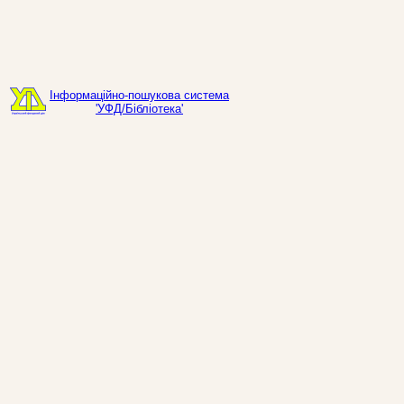
Інформаційно-пошукова система
'УФД/Бібліотека'