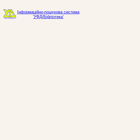
Інформаційно-пошукова система
'УФД/Бібліотека'