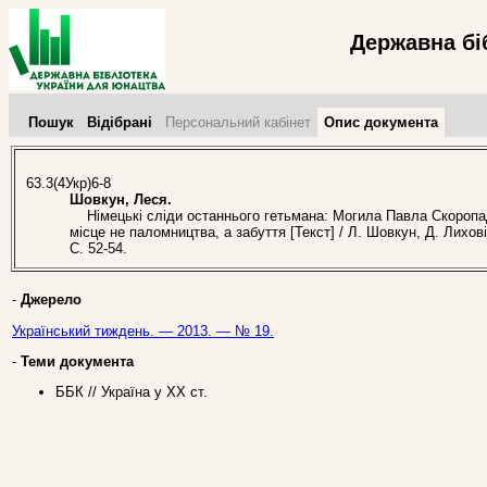
Державна бі
Пошук
Відібрані
Персональний кабінет
Опис документа
63.3(4Укр)6-8
Шовкун, Леся.
Німецькі сліди останнього гетьмана: Могила Павла Скоропа
місце не паломництва, а забуття [Текст] / Л. Шовкун, Д. Лихо
С. 52-54.
-
Джерело
Український тиждень. — 2013. — № 19.
-
Теми документа
ББК // Україна у ХХ ст.