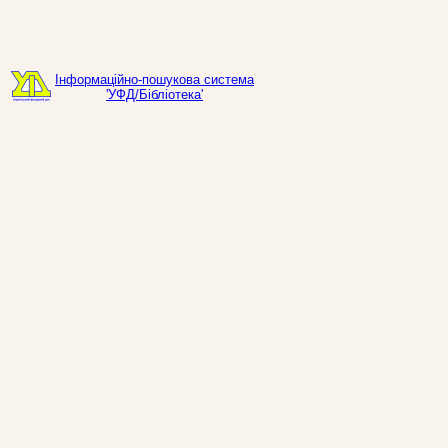
Інформаційно-пошукова система
'УФД/Бібліотека'