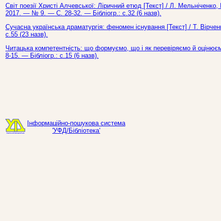
Світ поезії Христі Алчевської: Ліричний етюд [Текст] / Л. Мельніченко
2017. — № 9. — С. 28-32. — Бібліогр.: с.32 (6 назв).
Сучасна українська драматургія: феномен існування [Текст] / Т. Вірчен
с.55 (23 назв).
Читацька компетентність: що формуємо, що і як перевіряємо й оцінюєм
8-15. — Бібліогр.: с.15 (6 назв).
Інформаційно-пошукова система
'УФД/Бібліотека'