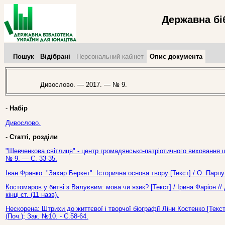
Державна бі
Пошук
Відібрані
Персональний кабінет
Опис документа
Дивослово. — 2017. — № 9.
-
Набір
Дивослово.
-
Статті, розділи
"Шевченкова світлиця" - центр громадянсько-патріотичного виховання ш
№ 9. — С. 33-35.
Іван Франко. "Захар Беркет". Історична основа твору [Текст] / О. Пар
Костомаров у битві з Валуєвим: мова чи язик? [Текст] / Ірина Фаріон /
кінці ст. (11 назв).
Нескорена: Штрихи до життєвої і творчої біографії Ліни Костенко [Текс
(Поч.); Зак. №10. - С.58-64.