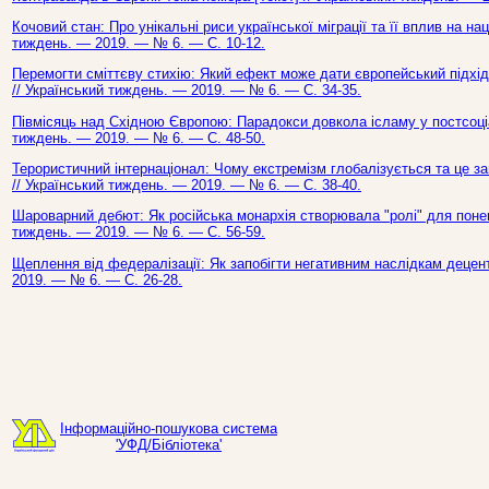
Кочовий стан: Про унікальні риси української міграції та її вплив на на
тиждень. — 2019. — № 6. — С. 10-12.
Перемогти сміттєву стихію: Який ефект може дати європейський підхід 
// Український тиждень. — 2019. — № 6. — С. 34-35.
Півмісяць над Східною Європою: Парадокси довкола ісламу у постсоціал
тиждень. — 2019. — № 6. — С. 48-50.
Терористичний інтернаціонал: Чому екстремізм глобалізується та це заг
// Український тиждень. — 2019. — № 6. — С. 38-40.
Шароварний дебют: Як російська монархія створювала "ролі" для понево
тиждень. — 2019. — № 6. — С. 56-59.
Щеплення від федералізації: Як запобігти негативним наслідкам децентр
2019. — № 6. — С. 26-28.
Інформаційно-пошукова система
'УФД/Бібліотека'