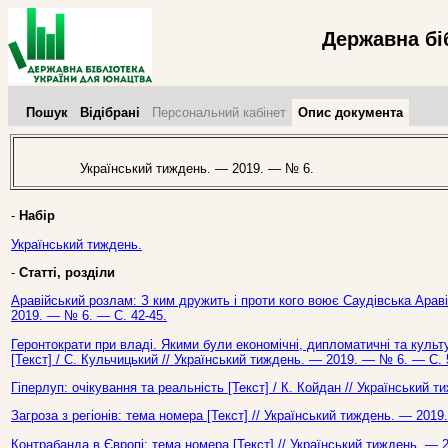
Державна бі
Пошук
Відібрані
Персональний кабінет
Опис документа
Український тиждень. — 2019. — № 6.
-
Набір
Український тиждень.
-
Статті, розділи
Аравійський розлам: З ким дружить і проти кого воює Саудівська Аравія
2019. — № 6. — С. 42-45.
Геронтократи при владі. Якими були економічні, дипломатичні та куль
[Текст] / С. Кульчицький // Український тиждень. — 2019. — № 6. — С. 
Гіперлуп: очікування та реальність [Текст] / К. Койдан // Український 
Загроза з регіонів: тема номера [Текст] // Український тиждень. — 2019
Контрабанда в Європі: тема номера [Текст] // Український тиждень. — 