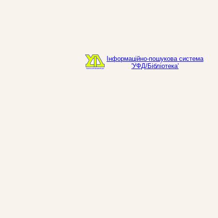
Інформаційно-пошукова система
'УФД/Бібліотека'