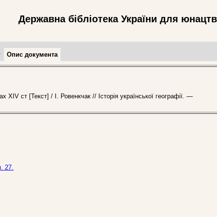
Державна бібліотека України для юнацт
т
Опис документа
ХІV ст [Текст] / І. Ровенкчак // Історія української географії. —
. 27.