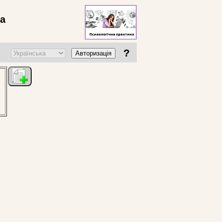
ва
?
Авторизація