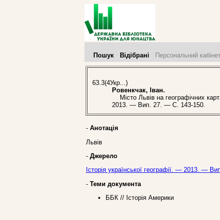
Пошук
Відібрані
Персональний кабіне
63.3(4Укр...)
Ровенкчак, Іван.
Місто Львів на географічних картах 
2013. — Вип. 27. — С. 143-150.
-
Анотація
Львів
-
Джерело
Історія української географії. — 2013. — Вип
-
Теми документа
ББК // Історія Америки