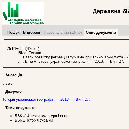
Державна бі
Пошук
Відібрані
Персональний кабінет
Опис документа
75.81+63.3(4Укр...)
Біла, Тетяна.
Етапи розвитку рекреації і туризму приміської зони міста Льв
/ Т. Біла // Історія української географії. — 2013. — Вип. 27. —
-
Анотація
Львів
-
Джерело
Історія української географії. — 2013. — Вип. 27.
-
Теми документа
ББК // Фізична культура і спорт
ББК // Історія України