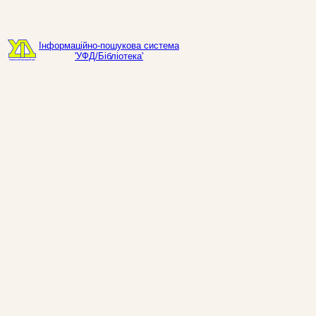
Інформаційно-пошукова система
'УФД/Бібліотека'