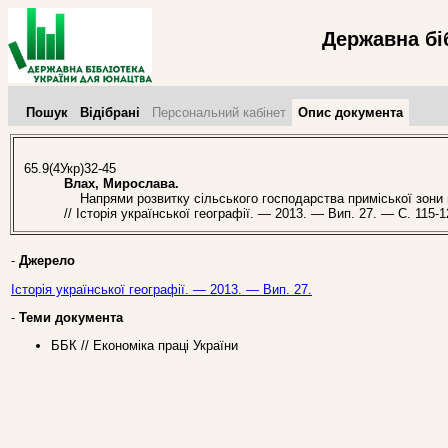
Державна бі
Пошук
Відібрані
Персональний кабінет
Опис документа
65.9(4Укр)32-45
Влах, Мирослава.
Напрями розвитку сільського господарства приміської зони м.
// Історія української географії. — 2013. — Вип. 27. — С. 115-1
-
Джерело
Історія української географії. — 2013. — Вип. 27.
-
Теми документа
ББК // Економіка праці України