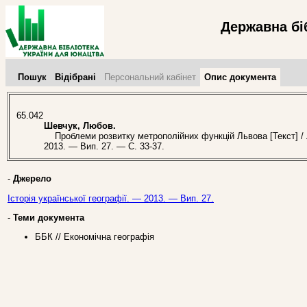
Державна бі
Пошук
Відібрані
Персональний кабінет
Опис документа
65.042
Шевчук, Любов.
Проблеми розвитку метрополійних функцій Львова [Текст] / Л.
2013. — Вип. 27. — С. 33-37.
-
Джерело
Історія української географії. — 2013. — Вип. 27.
-
Теми документа
ББК // Економічна географія