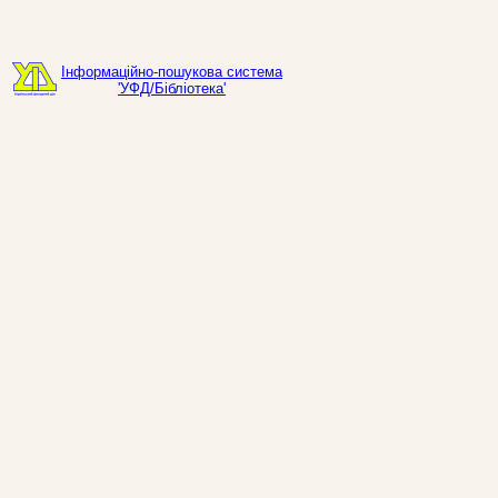
Інформаційно-пошукова система
'УФД/Бібліотека'