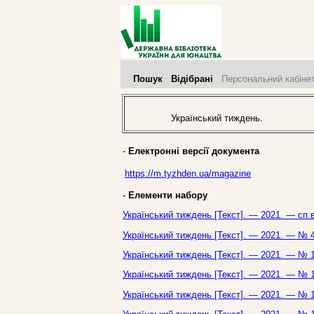
Пошук
Відібрані
Персональний кабіне
Український тиждень.
-
Електронні версії документа
https://m.tyzhden.ua/magazine
-
Елементи набору
Український тиждень [Текст]. — 2021. — сп.
Український тиждень [Текст]. — 2021. — № 4
Український тиждень [Текст]. — 2021. — № 1
Український тиждень [Текст]. — 2021. — № 1
Український тиждень [Текст]. — 2021. — № 1