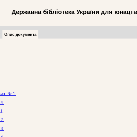
Державна бібліотека України для юнацт
т
Опис документа
вип. № 1.
4.
1.
2.
3.