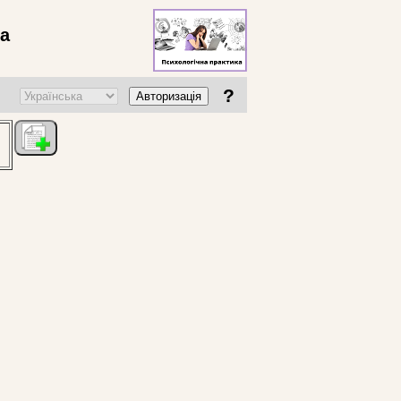
ва
?
Авторизація