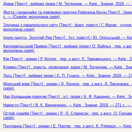
Дивак [Текст] : вибрані твори / М. Тютюнник. — Київ : Знання, 2018. — 
Життя і незвичайні та дивовижні пригоди Робінзона Крузо [Текст] : [рома
с. — (Скарби: молодіжна серія).
Злочинці з паралельного світу [Текст] : фант. повісті / Г. Малик ; худо
молодіжна серія).
Ідоли падуть; Золотий Лев [Текст] : [іст. повісті] / Ю. Опільський. — К
Кентервільський Привид [Текст] : вибрані твори / О. Вайльд ; пер. з ан
молодіжна серія).
Кім [Текст] : роман / Р. Кіплінг ; пер. з англ. Є. Тарнавського. — Київ 
Климко [Текст] : повість, оповідання, казки / М. Тютюнник. — Київ : Зн
Лось [Текст] : вибрані твори / Є. П. Гуцало. — Київ : Знання, 2018. — 2
Морський вовк [Текст] : роман / Д. Лондон ; пер. з англ. Д. Лисиченка
серія).
Над Кодацьким порогом [Текст] : іст. твори / А. Ф. Кащенко. — Київ : З
Намисто [Текст] / В. К. Винниченко. — Київ : Знання, 2019. — 271 с. —
Острів скарбів [Текст] : роман / Р. -Л. Стівенсон ; пер. з англ. О. Гон
серія).
Полліанна [Текст] : роман / Е. Портер ; пер. з англ. К. Рябовол. — Киї