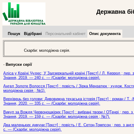
Державна бі
Пошук
Відібрані
Персональний кабінет
Опис документа
Скарби: молодіжна серія.
-
Випуски серії
Аліса у Країні Чудес; У Задзеркальній країні [Текст] / Л. Керрол ; пер. 
Знання, 2019. — 240 с. — (Скарби: молодіжна серія).
Ангел Золоте Волосся [Текст] : повість / Зірка Мензатюк ; худож. Кост
молодіжна серія ; №1).
Верхівець без голови: Дивовижна техаська історія [Текст] : роман / Т. -
Знання, 2020. — 335 с. — (Скарби: молодіжна серія).
Викуп за Вождя Червоношкірих [Текст] : вибрані твори / О'Генрі ; пер. 
Знання, 2019. — 159 с. — (Скарби: молодіжна серія ; №7).
Два маленьких дикуни [Текст] : повість / Е. Сетон-Томпсон ; пер. з анг
с. — (Скарби: молодіжна серія).