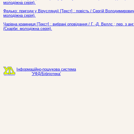
молодіжна серія).
Федько: пригоди у Вірусляндії [Текст] : повість / Сергій Володимирович
молодіжна серія).
Чарівна крамниця [Текст] : вибрані оповідання / Г. -Д. Веллс ; пер. з а
(Скарби: молодіжна серія).
Інформаційно-пошукова система
'УФД/Бібліотека'