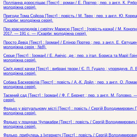
Полліанна дорослішає [Текст] : роман / Е. Портер ; пер. з англ. К. Ряб
молодіжна серія).
Пригоди Тома Сойєра [Текст] : повість / М. Твен ; пер. з англ. Ю. Коре
(Скарби: молодіжна серія).
Про краснолюдків і сирітку Марисю [Текст] : [повість-казка] / М. Конопн
2017. — 191 с. — (Скарби: молодіжна серія).
Просто Девід [Текст] : [роман] / Елінор Портер ; пер. з англ. Е. Євтуш
молодіжна серія ; №8).
Серце [Текст] : [роман] / Е. Амічіс, де ; пер. з італ. Бориса та Марії Гр
молодіжна серія).
Сім'я дикої качки [Текст] : вибрані твори / Є. П. Гуцало ; упорядкув. Л
молодіжна серія).
Собака Баскервілів [Текст] : повість / А.-К. Дойл ; пер. з англ. О. Лома
молодіжна серія).
Таємний сад [Текст] : [роман] / Ф. Г. Бернет ; пер. з англ. М. Головко.
серія).
Федько у віртуальному місті [Текст] : повість / Сергій Володимирович 
молодіжна серія).
Федько у пошуках Чупакабри [Текст] : повість / Сергій Володимирович 
молодіжна серія).
Федько, прибулець з Інтернету [Текст] : повість / Сергій Володимирови