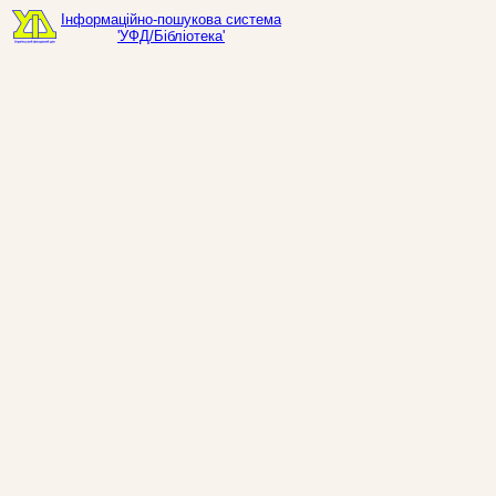
Інформаційно-пошукова система
'УФД/Бібліотека'