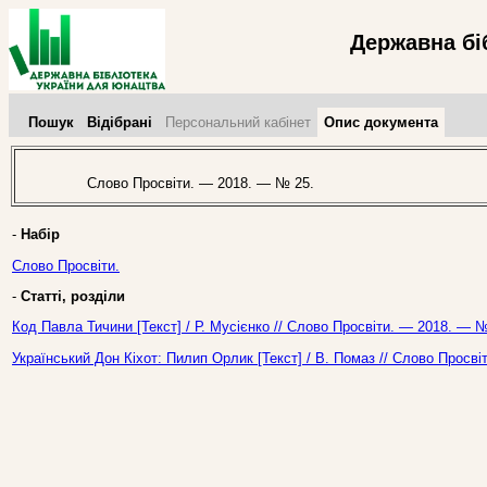
Державна бі
Пошук
Відібрані
Персональний кабінет
Опис документа
Слово Просвіти. — 2018. — № 25.
-
Набір
Слово Просвіти.
-
Статті, розділи
Код Павла Тичини [Текст] / Р. Мусієнко // Слово Просвіти. — 2018. — №
Український Дон Кіхот: Пилип Орлик [Текст] / В. Помаз // Слово Просві