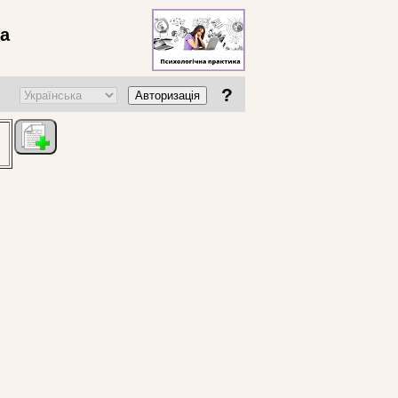
ва
?
Авторизація