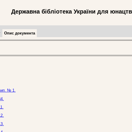
Державна бібліотека України для юнацт
т
Опис документа
вип. № 1.
4.
1.
2.
3.