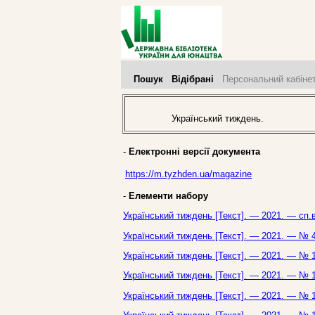
Пошук
Відібрані
Персональний кабіне
Український тиждень.
-
Електронні версії документа
https://m.tyzhden.ua/magazine
-
Елементи набору
Український тиждень [Текст]. — 2021. — сп.
Український тиждень [Текст]. — 2021. — № 4
Український тиждень [Текст]. — 2021. — № 1
Український тиждень [Текст]. — 2021. — № 1
Український тиждень [Текст]. — 2021. — № 1