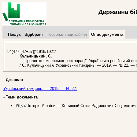
Державна бі
Пошук
Відібрані
Персональний кабінет
Опис документа
94(477:[47+57])"1919/1921"
Кульчицький, С.
Пролог до імперської реставрації: Українсько-російський сою
/ С. Кульчицький // Український тиждень. — 2019. — № 22. — С
-
Джерело
Український тиждень. — 2019. — № 22.
-
Теми документа
УДК // Історія України — Колишній Союз Радянських Соціалістич