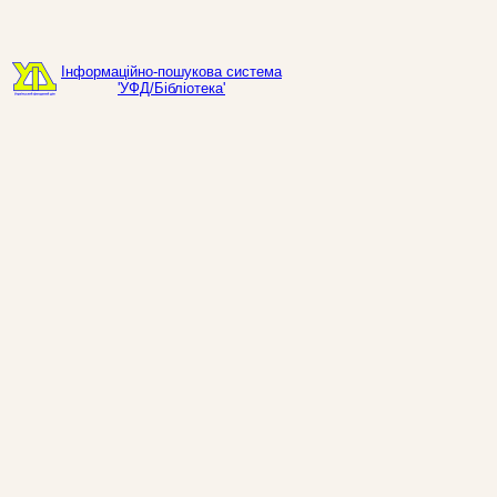
Інформаційно-пошукова система
'УФД/Бібліотека'