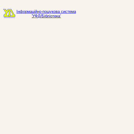
Інформаційно-пошукова система
'УФД/Бібліотека'