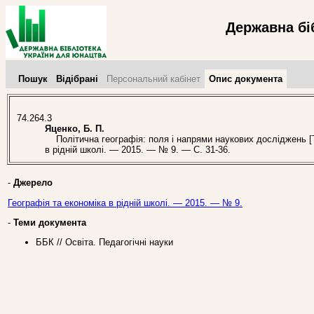
Державна бі
Пошук
Відібрані
Персональний кабінет
Опис документа
74.264.3
Яценко, Б. П.
Політична географія: поля і напрями наукових досліджень [Тек
в рідній школі. — 2015. — № 9. — С. 31-36.
-
Джерело
Географія та економіка в рідній школі. — 2015. — № 9.
-
Теми документа
ББК // Освіта. Педагогічні науки