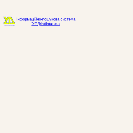
Інформаційно-пошукова система
'УФД/Бібліотека'