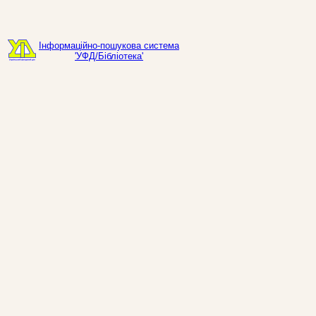
Інформаційно-пошукова система
'УФД/Бібліотека'