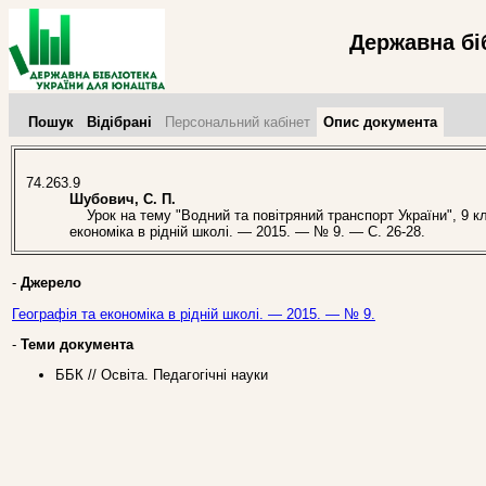
Державна бі
Пошук
Відібрані
Персональний кабінет
Опис документа
74.263.9
Шубович, С. П.
Урок на тему "Водний та повітряний транспорт України", 9 кла
економіка в рідній школі. — 2015. — № 9. — С. 26-28.
-
Джерело
Географія та економіка в рідній школі. — 2015. — № 9.
-
Теми документа
ББК // Освіта. Педагогічні науки