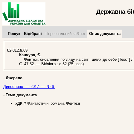
Державна бі
Пошук
Відібрані
Персональний кабінет
Опис документа
82-312.9.09
Канчура, Є.
Фентезі: оновлення погляду на світ і шлях до себе [Текст] /
С. 47-52. — Бібліогр.: с.52 (25 назв).
-
Джерело
Дивослово. — 2017. — № 6.
-
Теми документа
УДК // Фантастичні романи. Фентезі