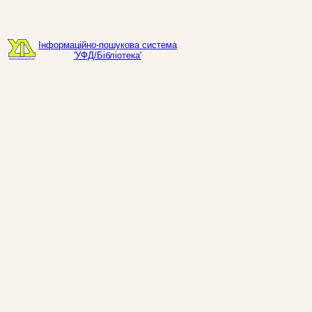
Інформаційно-пошукова система
'УФД/Бібліотека'