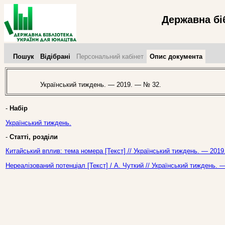
Державна бі
Пошук
Відібрані
Персональний кабінет
Опис документа
Український тиждень. — 2019. — № 32.
-
Набір
Український тиждень.
-
Статті, розділи
Китайський вплив: тема номера [Текст] // Український тиждень. — 2019
Нереалізований потенціал [Текст] / А. Чуткий // Український тиждень. 