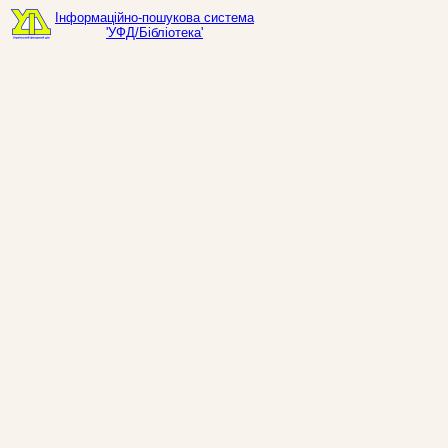
Інформаційно-пошукова система
'УФД/Бібліотека'