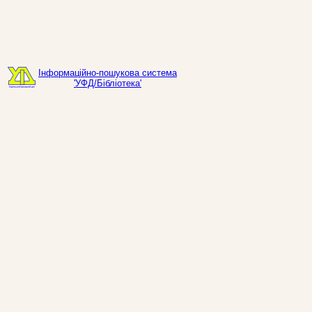
Інформаційно-пошукова система
'УФД/Бібліотека'