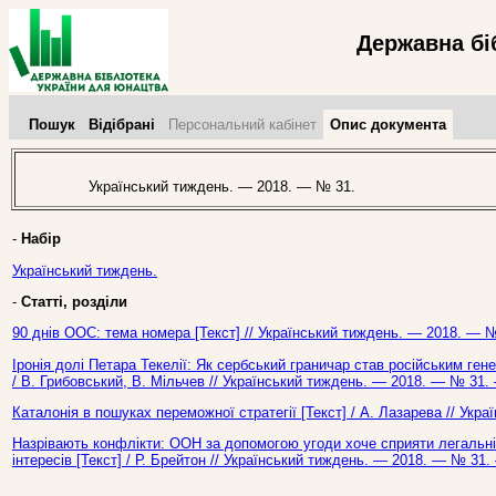
Державна бі
Пошук
Відібрані
Персональний кабінет
Опис документа
Український тиждень. — 2018. — № 31.
-
Набір
Український тиждень.
-
Статті, розділи
90 днів ООС: тема номера [Текст] // Український тиждень. — 2018. — №
Іронія долі Петара Текелії: Як сербський граничар став російським ген
/ В. Грибовський, В. Мільчев // Український тиждень. — 2018. — № 31. 
Каталонія в пошуках переможної стратегії [Текст] / А. Лазарева // Укр
Назрівають конфлікти: ООН за допомогою угоди хоче сприяти легальній
інтересів [Текст] / Р. Брейтон // Український тиждень. — 2018. — № 31.