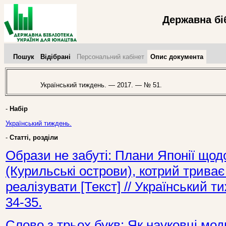
Державна бі
Пошук
Відібрані
Персональний кабінет
Опис документа
Український тиждень. — 2017. — № 51.
-
Набір
Український тиждень.
-
Статті, розділи
Образи не забуті: Плани Японії щод
(Курильські острови), котрий триває
реалізувати [Текст] // Український 
34-35.
Слово з трьох букв: Як науковці мод