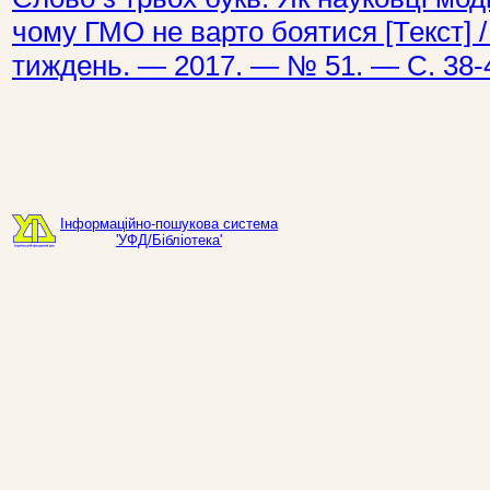
чому ГМО не варто боятися [Текст] /
тиждень. — 2017. — № 51. — С. 38-
Інформаційно-пошукова система
'УФД/Бібліотека'