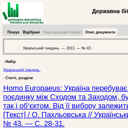
Державна бі
Пошук
Відібрані
Персональний кабінет
Опис документа
Український тиждень. — 2013. — № 43.
-
Набір
Український тиждень.
-
Статті, розділи
Homo Europaeus: Україна перебуває 
поєдинку між Сходом та Заходом, бу
так і об‘єктом. Від її вибору залежи
[Текст] / О. Пахльовська // Українс
№ 43. — С. 28-31.