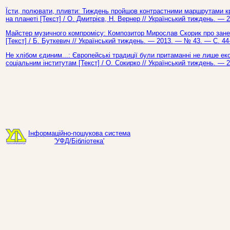
Їсти, полювати, пливти: Тиждень пройшов контрастними маршрутами к
на планеті [Текст] / О. Дмитрієв, Н. Вернер // Український тиждень. — 
Майстер музичного компромісу: Композитор Мирослав Скорик про зане
[Текст] / Б. Буткевич // Український тиждень. — 2013. — № 43. — С. 44
Не хлібом єдиним...: Європейські традиції були притаманні не лише ек
соціальним інститутам [Текст] / О. Сокирко // Український тиждень. — 
Інформаційно-пошукова система
'УФД/Бібліотека'