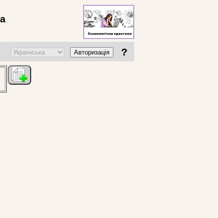
ва
?
Авторизація