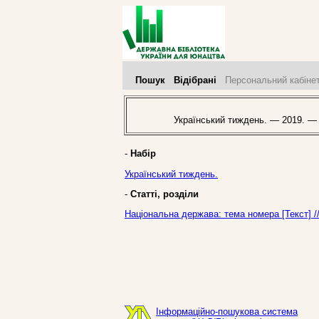
Пошук
Відібрані
Персональний кабіне
Український тиждень. — 2019. —
-
Набір
Український тиждень.
-
Статті, розділи
Національна держава: тема номера [Текст] /
Інформаційно-пошукова система