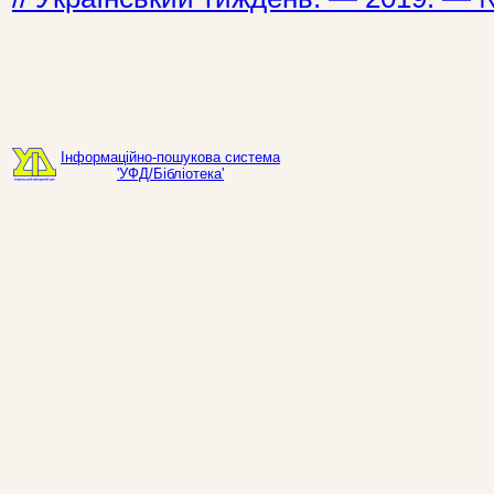
Інформаційно-пошукова система
'УФД/Бібліотека'