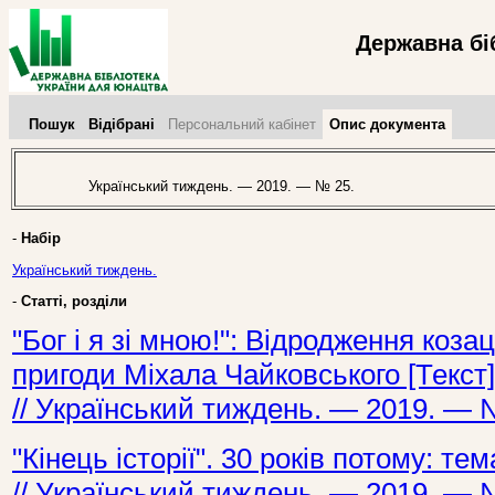
Державна бі
Пошук
Відібрані
Персональний кабінет
Опис документа
Український тиждень. — 2019. — № 25.
-
Набір
Український тиждень.
-
Статті, розділи
"Бог і я зі мною!": Відродження козац
пригоди Міхала Чайковського [Текст]
// Український тиждень. — 2019. — 
"Кінець історії". 30 років потому: те
// Український тиждень. — 2019. — 