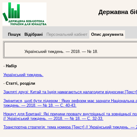
Державна бі
Пошук
Відібрані
Персональний кабінет
Опис документа
Український тиждень. — 2018. — № 18.
-
Набір
Український тиждень.
-
Статті, розділи
Закляті друзі: Китай та Індія намагаються налагодити відносини [Текст
Змінитися, щоб бути лідером : Яких реформ має зазнати Національна ак
тиждень. — 2018. — № 18. — С. 40-43.
Нокаут для Британії: Які причини провалу внутрішньої та зовнішньої по
// Український тиждень. — 2018. — № 18. — С. 32-33.
Транспортна стратегія: тема номера [Текст] // Український тиждень. —