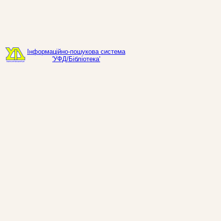
Інформаційно-пошукова система
'УФД/Бібліотека'