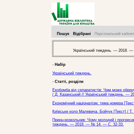
Пошук
Відібрані
Персональний кабіне
Український тиждень. — 2018. —
-
Набір
Український тиждень.
-
Статті, розділи
Екобомба від сепаратистів: Чим може оберну
/ Д. Казанський // Український тиждень. — 2
Економічний націоналізм: тема номера [Текс
Київське коло Малевича. Бойчук [Текст] / Т.
Принц-розкольник: Чому молодий і прогресивн
тиждень. — 2018. — № 14. — С. 32-33.