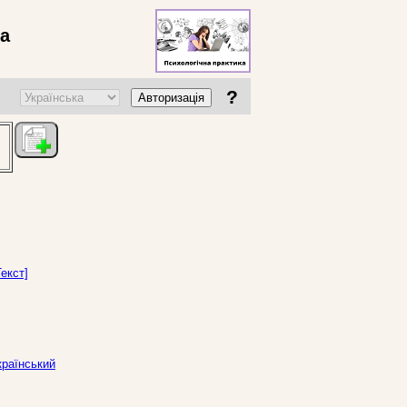
ва
?
Авторизація
екст]
країнський