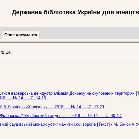
Державна бібліотека України для юнацт
т
Опис документа
 № 14.
тися варварська деіндустріалізація Донбасу на окупованих територіях [Т
018. — № 14. — С. 14-15.
т] // Український тиждень. — 2018. — № 14. — С. 17-29.
 Філевська // Український тиждень. — 2018. — № 14. — С. 40-43.
ий саудівський монарх устиг нажити собі ворогів [Текст] / М. Бініон // У