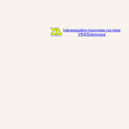
Інформаційно-пошукова система
'УФД/Бібліотека'