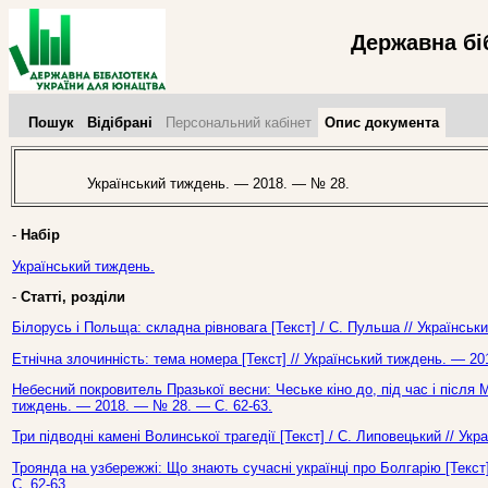
Державна бі
Пошук
Відібрані
Персональний кабінет
Опис документа
Український тиждень. — 2018. — № 28.
-
Набір
Український тиждень.
-
Статті, розділи
Білорусь і Польща: складна рівновага [Текст] / С. Пульша // Українсь
Етнічна злочинність: тема номера [Текст] // Український тиждень. — 2
Небесний покровитель Празької весни: Чеське кіно до, під час і після 
тиждень. — 2018. — № 28. — С. 62-63.
Три підводні камені Волинської трагедії [Текст] / С. Липовецький // У
Троянда на узбережжі: Що знають сучасні українці про Болгарію [Текст
С. 62-63.