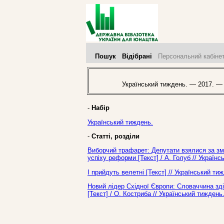
Пошук
Відібрані
Персональний кабіне
Український тиждень. — 2017. —
-
Набір
Український тиждень.
-
Статті, розділи
Виборчий трафарет: Депутати взялися за змі
успіху реформи [Текст] / А. Голуб // Україн
І прийдуть велетні [Текст] // Український т
Новий лідер Східної Європи: Словаччина зд
[Текст] / О. Костриба // Український тижден