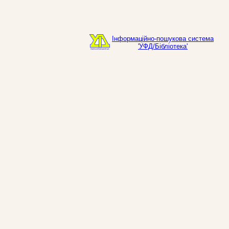
Інформаційно-пошукова система
'УФД/Бібліотека'