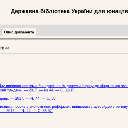
Державна бібліотека України для юнацт
т
Опис документа
 № 44.
ну виборчої системи. Чи вдасться їм довести справу до кінця та що змін
ський тиждень. — 2017. — № 44. — С. 12-15.
иждень. — 2017. — № 44. — С. 38.
ійснила прорив в економічних реформах, вийшовши з аутсайдерів регіону
ь. — 2017. — № 44. — С. 36-37.