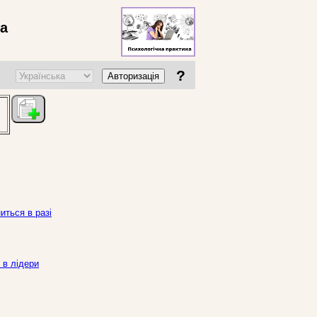
ва
?
Авторизація
иться в разі
 в лідери