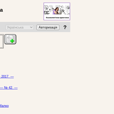
ва
?
Авторизація
— 2017. —
7. — № 42. —
 Малко