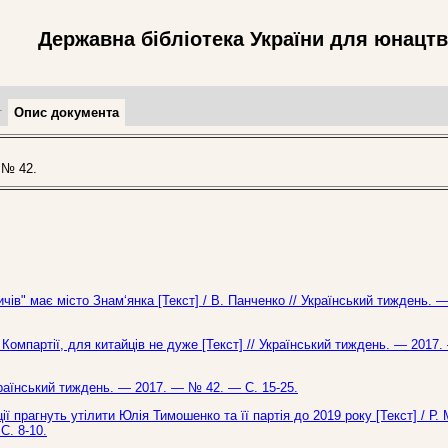
Державна бібліотека України для юнацт
т
Опис документа
 № 42.
чів" має місто Знам‘янка [Текст] / В. Панченко // Український тиждень. 
я Компартії, для китайців не дуже [Текст] // Український тиждень. — 201
країнський тиждень. — 2017. — № 42. — С. 15-25.
ії прагнуть утілити Юлія Тимошенко та її партія до 2019 року [Текст] / Р.
С. 8-10.