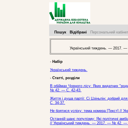
Пошук
Відібрані
Персональний кабіне
Український тиждень. — 2017. —
-
Набір
Український тиждень.
-
Статті, розділи
В обіймах Чорного лісу: Яких видатних "роди
№ 42. — С. 42-43.
Життя і душа партії: Сі Цзіньпін: добрий дл
С. 34-37.
Не боятися успіху: тема номера [Текст] // У
Останній шанс популізму: Які політичні амбіц
// Український тиждень. — 2017. — № 42. — 