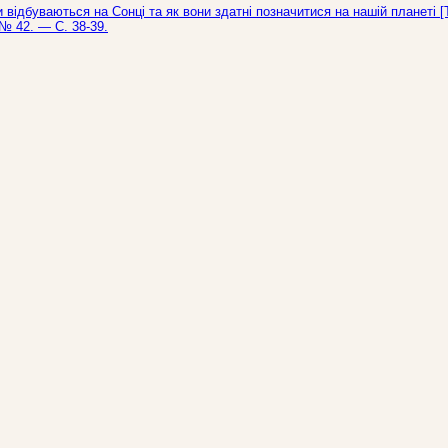
и відбуваються на Сонці та як вони здатні позначитися на нашій планеті [
 № 42. — С. 38-39.