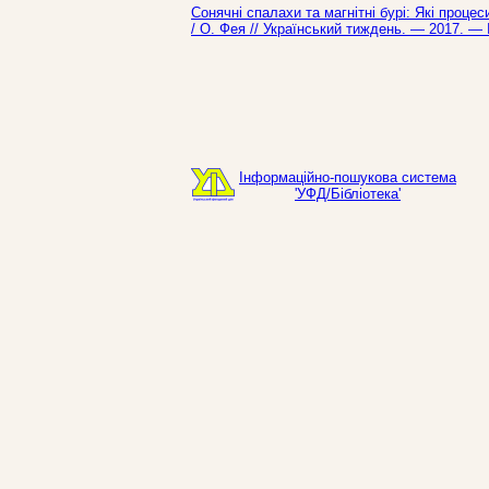
Сонячні спалахи та магнітні бурі: Які процес
/ О. Фея // Український тиждень. — 2017. —
Інформаційно-пошукова система
'УФД/Бібліотека'