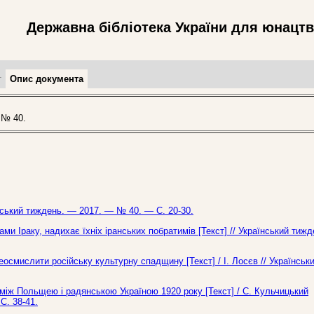
Державна бібліотека України для юнацт
т
Опис документа
 № 40.
їнський тиждень. — 2017. — № 40. — С. 20-30.
 Іраку, надихає їхніх іранських побратимів [Текст] // Український тиж
реосмислити російську культурну спадщину [Текст] / І. Лосєв // Українськ
 між Польщею і радянською Україною 1920 року [Текст] / С. Кульчицький
С. 38-41.