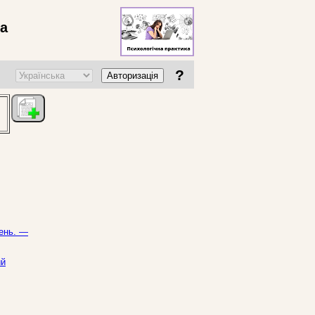
ва
?
Авторизація
день. —
ий