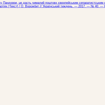
ку Пандорри, це дасть чималий поштовх європейським сепаратистським р
тіях [Текст] / О. Ворожбит // Український тиждень. — 2017. — № 40. — С