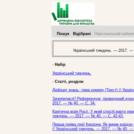
Пошук
Відібрані
Персональний кабіне
Український тиждень. — 2017. —
-
Набір
Український тиждень.
-
Статті, розділи
Дефіцит знань: тема номеру [Текст] // Укра
Зачепилися? Референдум, проведений курдами
2017. — № 40. — С. 34.
Критична візія Росії: У який спосіб варто пе
тиждень. — 2017. — № 40. — С. 42-43.
Перша поява лінії Керзона: Як виник кордон
// Український тиждень. — 2017. — № 40. — 