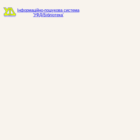
Інформаційно-пошукова система
'УФД/Бібліотека'