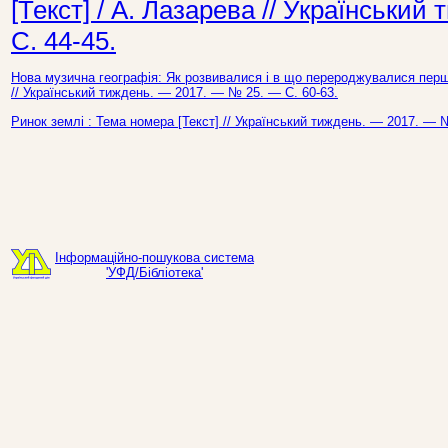
[Текст] / А. Лазарева // Українськи
С. 44-45.
Нова музична географія: Як розвивалися і в що перероджувалися перші
// Український тиждень. — 2017. — № 25. — С. 60-63.
Ринок землі : Тема номера [Текст] // Український тиждень. — 2017. — 
Інформаційно-пошукова система
'УФД/Бібліотека'