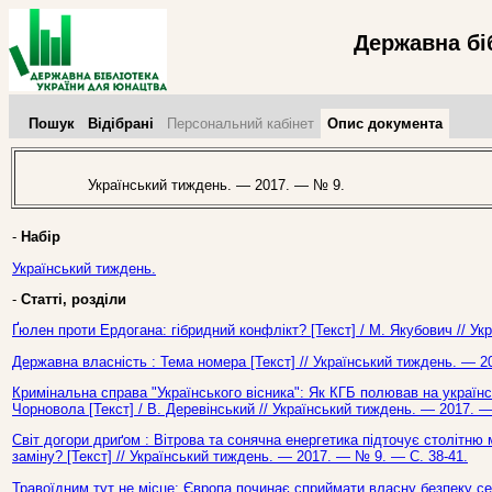
Державна бі
Пошук
Відібрані
Персональний кабінет
Опис документа
Український тиждень. — 2017. — № 9.
-
Набір
Український тиждень.
-
Статті, розділи
Ґюлен проти Ердогана: гібридний конфлікт? [Текст] / М. Якубович // У
Державна власність : Тема номера [Текст] // Український тиждень. — 2
Кримінальна справа "Українського вісника": Як КГБ полював на україн
Чорновола [Текст] / В. Деревінський // Український тиждень. — 2017. 
Світ догори дриґом : Вітрова та сонячна енергетика підточує столітн
заміну? [Текст] // Український тиждень. — 2017. — № 9. — С. 38-41.
Травоїдним тут не місце: Європа починає сприймати власну безпеку се