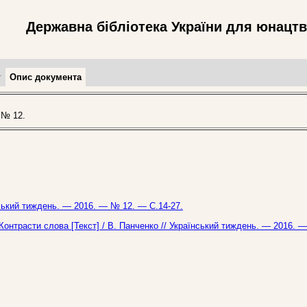
Державна бібліотека України для юнацт
т
Опис документа
 № 12.
їнський тиждень. — 2016. — № 12. — С.14-27.
 Контрасти слова [Текст] / В. Панченко // Український тиждень. — 2016. 