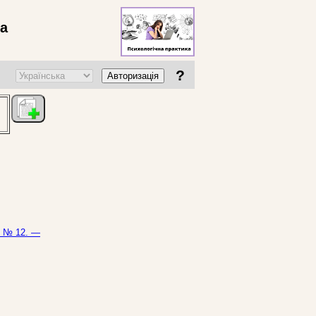
ва
?
Авторизація
— № 12. —