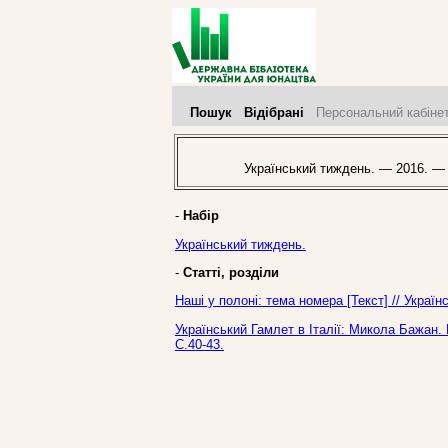
Пошук
Відібрані
Персональний кабіне
Український тиждень. — 2016. —
-
Набір
Український тиждень.
-
Статті, розділи
Наші у полоні: тема номера [Текст] // Укра
Український Гамлет в Італії: Микола Бажан.
С.40-43.