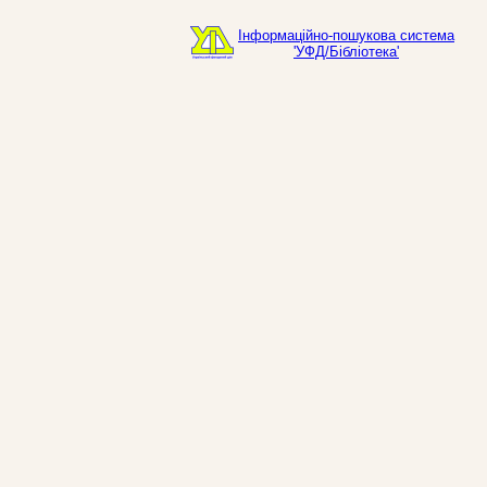
Інформаційно-пошукова система
'УФД/Бібліотека'