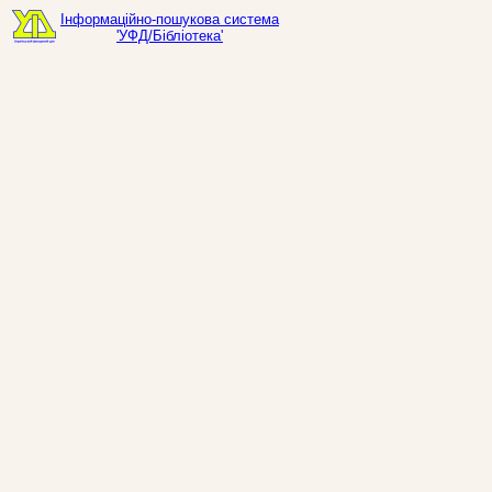
Інформаційно-пошукова система
'УФД/Бібліотека'