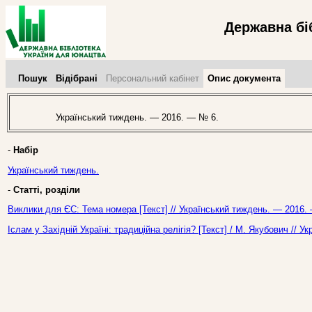
Державна бі
Пошук
Відібрані
Персональний кабінет
Опис документа
Український тиждень. — 2016. — № 6.
-
Набір
Український тиждень.
-
Статті, розділи
Виклики для ЄС: Тема номера [Текст] // Український тиждень. — 2016.
Іслам у Західній Україні: традиційна релігія? [Текст] / М. Якубович //