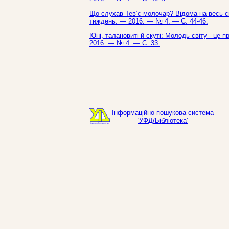
Що слухав Тев‘є-молочар? Відома на весь сві
тиждень. — 2016. — № 4. — С. 44-46.
Юні, талановиті й скуті: Молодь світу - це 
2016. — № 4. — С. 33.
Інформаційно-пошукова система
'УФД/Бібліотека'