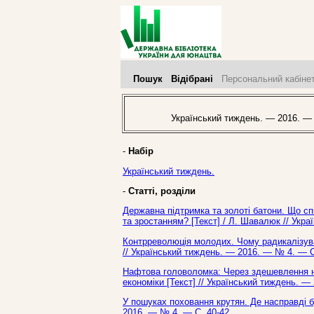
Пошук
Відібрані
Персональний кабіне
Український тиждень. — 2016. —
-
Набір
Український тиждень.
-
Статті, розділи
Державна підтримка та золоті батони. Що с
та зростанням? [Текст] / Л. Шавалюк // Укр
Контрреволюція молодих. Чому радикалізувала
// Український тиждень. — 2016. — № 4. — С
Нафтова головоломка: Через здешевлення наф
економіки [Текст] // Український тиждень. —
У пошуках поховання крутян. Де насправді бу
2016. — № 4. — С. 40-42.