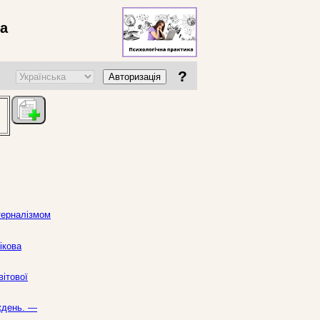
ва
?
Авторизація
терналізмом
ікова
вітової
иждень. —