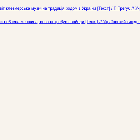
т клезмерська музична традиція родом з України [Текст] / Г. Трегуб // У
пригноблена меншина, вона потребує свободи [Текст] // Український тижде