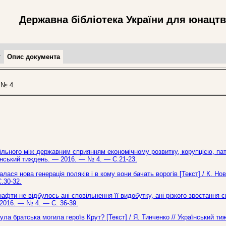
Державна бібліотека України для юнацт
т
Опис документа
 № 4.
пільного між державним сприянням економічному розвитку, корупцією, па
аїнський тиждень. — 2016. — № 4. — С.21-23.
ся нова генерація поляків і в кому вони бачать ворогів [Текст] / К. Нов
.30-32.
ти не відбулось ані сповільнення її видобутку, ані різкого зростання с
 2016. — № 4. — С. 36-39.
ла братська могила героїв Крут? [Текст] / Я. Тинченко // Український т