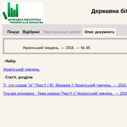
Державна бі
Пошук
Відібрані
Персональний кабінет
Опис документа
Український тиждень. — 2016. — № 48.
-
Набір
Український тиждень.
-
Статті, розділи
Ті, хто сказав "ні" [Текст] / Ю. Макаров // Український тиждень. — 201
Тіньова економіка : Тема номера [Текст] // Український тиждень. — 201