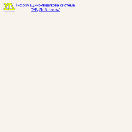
Інформаційно-пошукова система
'УФД/Бібліотека'