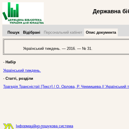
Державна бі
Пошук
Відібрані
Персональний кабінет
Опис документа
Український тиждень. — 2016. — № 31.
-
Набір
Український тиждень.
-
Статті, розділи
Трагедія Трансністрії [Текст] / О. Орлова, Р. Чекмишева // Українськи
Інформаційно-пошукова система