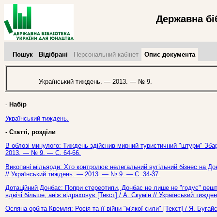
Державна бі
Пошук
Відібрані
Персональний кабінет
Опис документа
Український тиждень. — 2013. — № 9.
-
Набір
Український тиждень.
-
Статті, розділи
В облозі минулого: Тиждень здійснив мирний туристичний "штурм" Збар
2013. — № 9. — С. 64-66.
Викопані мільярди: Хто контролює нелегальний вугільний бізнес на Дон
// Український тиждень. — 2013. — № 9. — С. 34-37.
Дотаційний Донбас: Попри стереотипи, Донбас не лише не "годує" реш
вдвічі більше, аніж відраховує [Текст] / А. Скумін // Український тижд
Осяяна орбіта Кремля: Росія та її війни "м'якої сили" [Текст] / Я. Буга