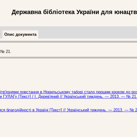
Державна бібліотека України для юнацт
т
Опис документа
 № 21.
літв'язнями повстання в Норильському таборі стало першим кроком до ро
 ГУЛАГу [Текст] / І. Дерев'яний // Український тиждень. — 2013. — № 21
я благодійності в Україні [Текст] // Український тиждень. — 2013. — № 2