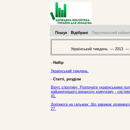
Пошук
Відібрані
Персональний кабіне
Український тиждень. — 2013. —
-
Набір
Український тиждень.
-
Статті, розділи
Вірус спротиву: Розпочате українськими по
найцинічнішого винаходу комунізму - системи
41.
Допомога на гальмах: Що заважає розвиватис
27.