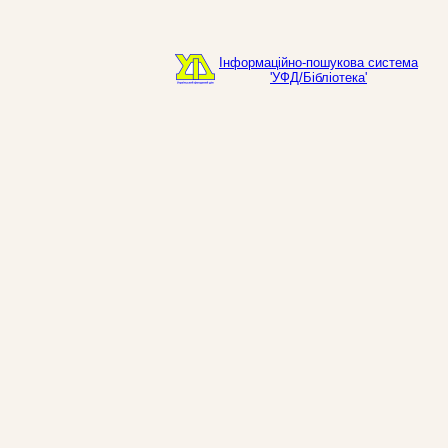
Інформаційно-пошукова система
'УФД/Бібліотека'