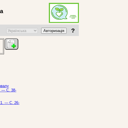
ва
?
Авторизація
звалу
. — С. 38-
1. — С. 26-