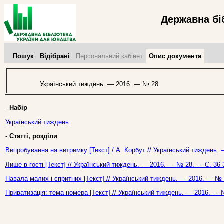
Державна бі
Пошук
Відібрані
Персональний кабінет
Опис документа
Український тиждень. — 2016. — № 28.
-
Набір
Український тиждень.
-
Статті, розділи
Випробування на витримку [Текст] / А. Корбут // Український тиждень.
Лише в гості [Текст] // Український тиждень. — 2016. — № 28. — С. 36-
Навала малих і спритних [Текст] // Український тиждень. — 2016. — № 
Приватизація: тема номера [Текст] // Український тиждень. — 2016. — 