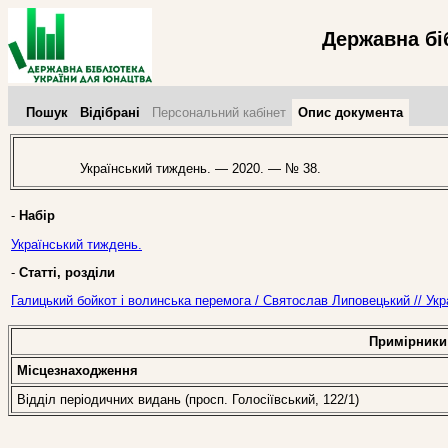
Державна бі
Пошук
Відібрані
Персональний кабінет
Опис документа
Український тиждень. — 2020. — № 38.
-
Набір
Український тиждень.
-
Статті, розділи
Галицький бойкот і волинська перемога / Святослав Липовецький // Ук
Примірники
Місцезнаходження
Відділ періодичних видань (просп. Голосіївський, 122/1)