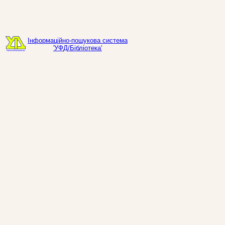
Інформаційно-пошукова система
'УФД/Бібліотека'