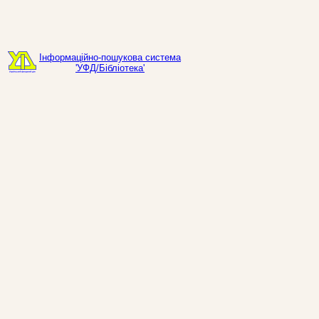
Інформаційно-пошукова система
'УФД/Бібліотека'