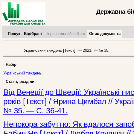
Державна бі
Пошук
Відібрані
Персональний кабінет
Опис документа
Український тиждень [Текст]. — 2021. — № 35.
-
Набір
Український тиждень.
-
Статті, розділи
Від Венеції до Швеції: Українські п
років [Текст] / Ярина Цимбал // Укр
№ 35. — С. 36-41.
Непокора забуттю: Як вдалося запоб
Бабин Яр [Текст] / Любов Крупник /